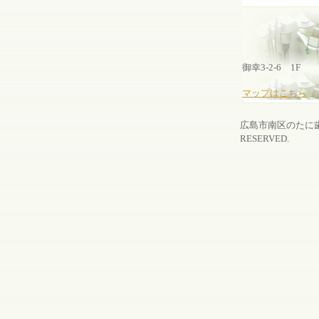
TEL
〒7
広島
御幸3-2-6 1F
マップはこちら
広島市南区のたに歯
RESERVED.